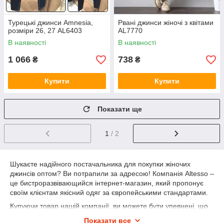
Турецькі джинси Amnesia,
Рвані джинси жіночі з квітами
розміри 26, 27 AL6403
AL7770
В наявності
В наявності
1 066
738
₴
₴
Купити
Купити
Показати ще
1
/ 2
Шукаєте надійного постачальника для покупки жіночих
джинсів оптом? Ви потрапили за адресою! Компанія Altesso –
це бистроразвівающийся інтернет-магазин, який пропонує
своїм клієнтам якісний одяг за європейськими стандартами.
Купуючи товар нашій компанії, ви можете бути упевнені, що
продукція відповідає самим високим вимогам, і зможе
Показати все