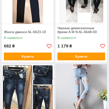
Черные демисезонные
Жіночі джинси AL-6623-10
брюки A.M.N AL-6648-00
В наявності
В наявності
682
1 179
₴
₴
Купити
Купити