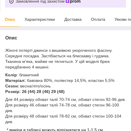
Замовлення під захистом
Опис
Характеристики
Доставка
Оплата
Умови п
Опис
Жіночі потерті джинси з вишивкою укороченого фасону.
Середня посадка. Застібається на блискавку і гудзика.
Тканина м'яка, майже не тягнеться. У цій моделі брюк
передбачено 4 кишені.
Колір
: блакитний
Матеріал:
бавовна 80%, поліестер 14,5%, еластан 5,5%
Сезон:
весна/літо/осінь
Розмір: 26 (44) 28 (46) 29 (48)
Для 44 розміру обхват талії 70-74 см, обхват стегон 92-96 див.
Для розміру 46 обхват талії 74-78 см, обхват стегон 96-100
див.
Для розміру 48 обхват талії 78-82 см, обхват стегон 100-104
див.
* виміри в таблиці можуть відрізнятися на 1-1,5 см.