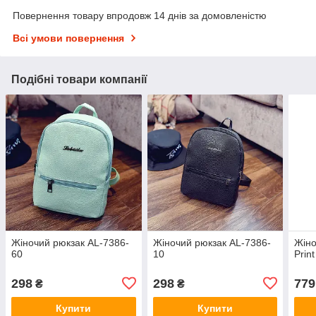
Повернення товару впродовж 14 днів за домовленістю
Всі умови повернення
Подібні товари компанії
Жіночий рюкзак AL-7386-
Жіночий рюкзак AL-7386-
Жіно
60
10
Prin
298
298
779
₴
₴
Купити
Купити