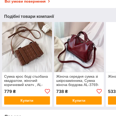
Всі умови повернення
Подібні товари компанії
Сумка крос боді стьобана
Жіноча середня сумка зі
Жіно
квадратом, жіночий
шкірозамінника, Сумка
коричневий клатч , AL-
жіноча бордова AL-3769-
3758-76
91
779
738
533
₴
₴
Купити
Купити