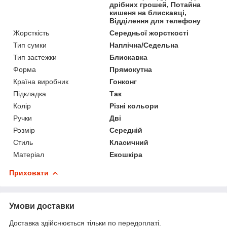
дрібних грошей, Потайна
кишеня на блискавці,
Відділення для телефону
Жорсткість
Середньої жорсткості
Тип сумки
Наплічна/Седельна
Тип застежки
Блискавка
Форма
Прямокутна
Країна виробник
Гонконг
Підкладка
Так
Колір
Різні кольори
Ручки
Дві
Розмір
Середній
Стиль
Класичний
Матеріал
Екошкіра
Приховати
Умови доставки
Доставка здійснюється тільки по передоплаті.