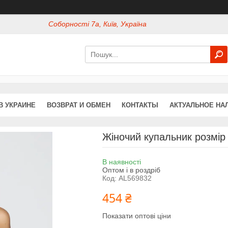
Соборності 7а, Київ, Україна
В УКРАИНЕ
ВОЗВРАТ И ОБМЕН
КОНТАКТЫ
АКТУАЛЬНОЕ НА
Жіночий купальник розмір
В наявності
Оптом і в роздріб
Код:
AL569832
454 ₴
Показати оптові ціни