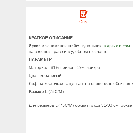
Опис
КРАТКОЕ ОПИСАНИЕ
Яркий и запоминающийся купальник
в ярких и сочн
на зеленой траве и в удобном шезлонге.
ПАРАМЕТР
Материал: 81% нейлон, 19% лайкра
Цвет: кораловый
Лиф на косточках, с пуш-ап, на спине
есть обычная 
Размер
L (75C/M)
Для размера L (75C/M) обхват груди 91-93 см, обхва