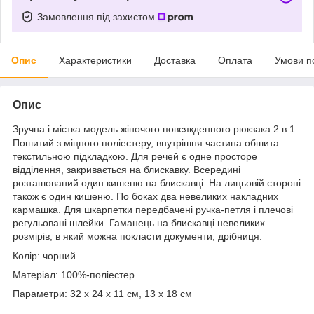
Замовлення під захистом
Опис
Характеристики
Доставка
Оплата
Умови п
Опис
Зручна і містка модель жіночого повсякденного рюкзака 2 в 1.
Пошитий з міцного поліестеру, внутрішня частина обшита
текстильною підкладкою. Для речей є одне просторе
відділення, закривається на блискавку. Всередині
розташований один кишеню на блискавці. На лицьовій стороні
також є один кишеню. По боках два невеликих накладних
кармашка. Для шкарпетки передбачені ручка-петля і плечові
регульовані шлейки. Гаманець на блискавці невеликих
розмірів, в який можна покласти документи, дрібниця.
Колір: чорний
Матеріал: 100%-поліестер
Параметри: 32 х 24 х 11 см, 13 x 18 см