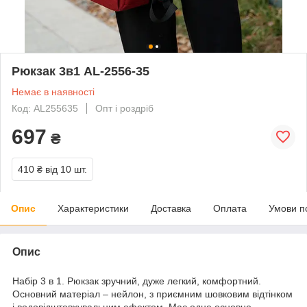
Рюкзак 3в1 AL-2556-35
Немає в наявності
Код: AL255635
Опт і роздріб
697
₴
410 ₴
від 10 шт.
Опис
Характеристики
Доставка
Оплата
Умови п
Опис
Набір 3 в 1. Рюкзак зручний, дуже легкий, комфортний.
Основний матеріал – нейлон, з приємним шовковим відтінком
і водовідштовхувальним ефектом. Має одне основне