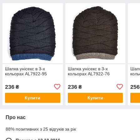
Шапка унісекс в 3-х
Шапка унісекс в 3-х
Шапк
кольорах AL7922-95
кольорах AL7922-76
коль
236
236
256
₴
₴
Купити
Купити
Про нас
88% позитивних з 25 відгуків за рік