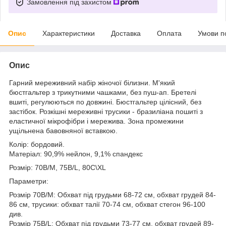
Замовлення під захистом
Опис
Характеристики
Доставка
Оплата
Умови п
Опис
Гарний мереживний набір жіночої білизни. М'який
бюстгальтер з трикутними чашками, без пуш-ап. Бретелі
вшиті, регулюються по довжині. Бюстгальтер цілісний, без
застібок. Розкішні мереживні трусики - бразиліана пошиті з
еластичної мікрофібри і мережива. Зона промежини
ущільнена бавовняної вставкою.
Колір: бордовий.
Матеріал: 90,9% нейлон, 9,1% спандекс
Розмір: 70В/М, 75B/L, 80С\ХL
Параметри:
Розмір 70B/M: Обхват під грудьми 68-72 см, обхват грудей 84-
86 см, трусики: обхват талії 70-74 см, обхват стегон 96-100
див.
Розмір 75B/L: Обхват під грудьми 73-77 см, обхват грудей 89-