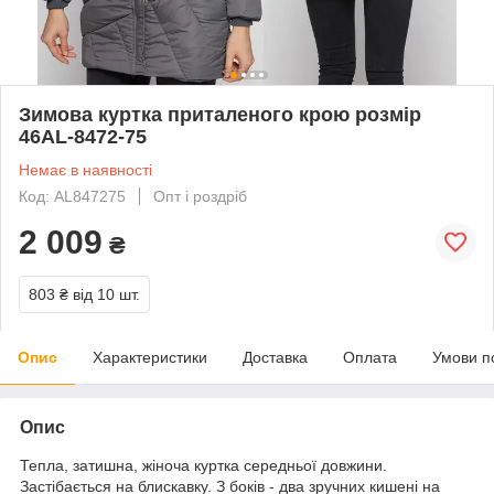
Зимова куртка приталеного крою розмір
46AL-8472-75
Немає в наявності
Код: AL847275
Опт і роздріб
2 009
₴
803 ₴
від 10 шт.
Опис
Характеристики
Доставка
Оплата
Умови п
Опис
Тепла, затишна, жіноча куртка середньої довжини.
Застібається на блискавку. З боків - два зручних кишені на