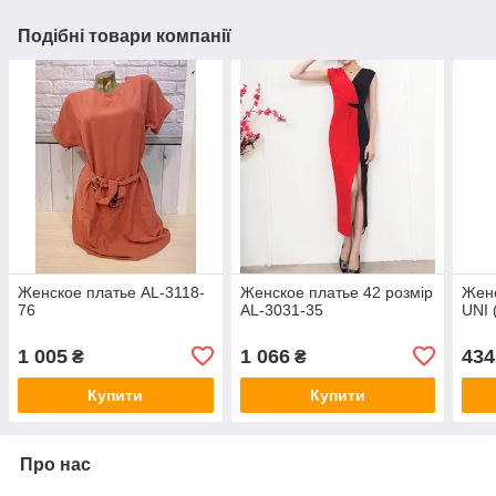
Подібні товари компанії
Женское платье AL-3118-
Женское платье 42 розмір
Женс
76
AL-3031-35
UNI 
1 005
1 066
434
₴
₴
Купити
Купити
Про нас