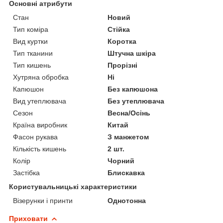
Основні атрибути
Стан
Новий
Тип коміра
Стійка
Вид куртки
Коротка
Тип тканини
Штучна шкіра
Тип кишень
Прорізні
Хутряна обробка
Ні
Капюшон
Без капюшона
Вид утеплювача
Без утеплювача
Сезон
Весна/Осінь
Країна виробник
Китай
Фасон рукава
З манжетом
Кількість кишень
2 шт.
Колір
Чорний
Застібка
Блискавка
Користувальницькі характеристики
Візерунки і принти
Однотонна
Приховати