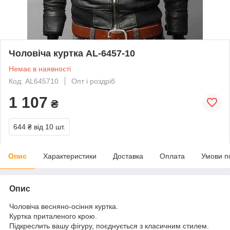
Чоловіча куртка AL-6457-10
Немає в наявності
Код: AL645710
Опт і роздріб
1 107
₴
644 ₴
від 10 шт.
Опис
Характеристики
Доставка
Оплата
Умови п
Опис
Чоловіча весняно-осіння куртка.
Куртка приталеного крою.
Підкреслить вашу фігуру, поєднується з класичним стилем.