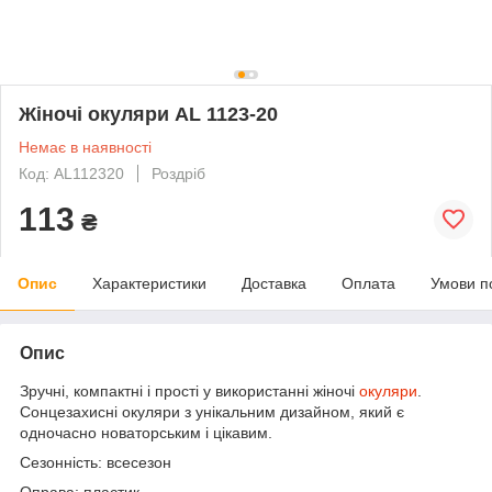
Жіночі окуляри AL 1123-20
Немає в наявності
Код: AL112320
Роздріб
113
₴
Опис
Характеристики
Доставка
Оплата
Умови п
Опис
Зручні, компактні і прості у використанні жіночі
окуляри
.
Сонцезахисні окуляри з унікальним дизайном, який є
одночасно новаторським і цікавим.
Сезонність: всесезон
Оправа: пластик