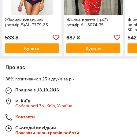
Жіночий купальник
Жіноче плаття L (42)
Жіно
(розмір S)AL-7779-35
розмір AL-3074-35
на р
30, 
533
687
542
₴
₴
Купити
Купити
Про нас
88% позитивних з 25 відгуків за рік
Працює з 13.10.2016
м. Київ
Соборності 7а, Київ, Україна
Контакти
Сьогодні вихідний
Показати весь графік роботи