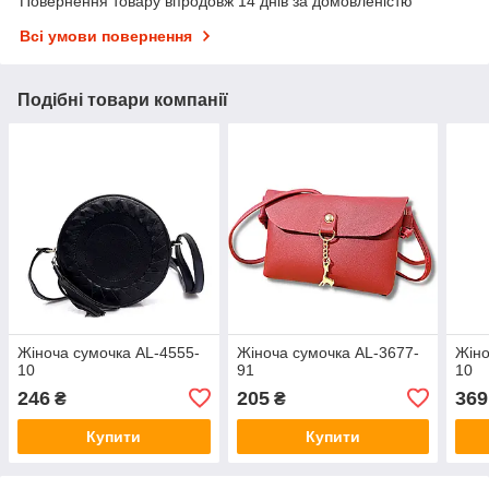
Повернення товару впродовж 14 днів за домовленістю
Всі умови повернення
Подібні товари компанії
Жіноча сумочка AL-4555-
Жіноча сумочка AL-3677-
Жіно
10
91
10
246
205
369
₴
₴
Купити
Купити