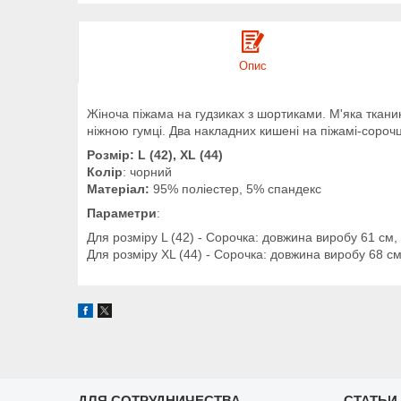
Опис
Жіноча піжама на гудзиках з шортиками. М'яка тканин
ніжною гумці. Два накладних кишені на піжамі-сороч
Розмір: L (42), XL (44)
Колір
: чорний
Матеріал:
95% поліестер, 5% спандекс
Параметри
:
Для розміру L (42) - Сорочка: довжина виробу 61 см
Для розміру XL (44) - Сорочка: довжина виробу 68 с
ДЛЯ СОТРУДНИЧЕСТВА
СТАТЬИ