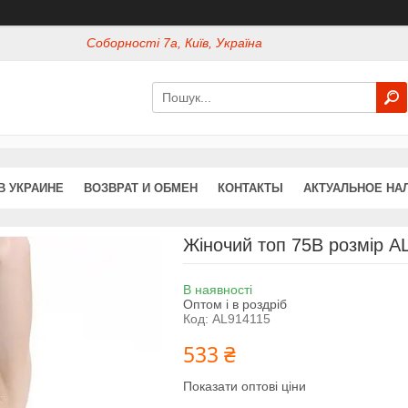
Соборності 7а, Київ, Україна
В УКРАИНЕ
ВОЗВРАТ И ОБМЕН
КОНТАКТЫ
АКТУАЛЬНОЕ НА
Жіночий топ 75B розмір A
В наявності
Оптом і в роздріб
Код:
AL914115
533 ₴
Показати оптові ціни