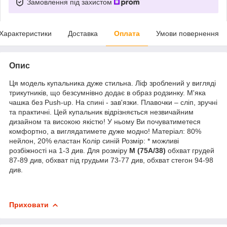
Замовлення під захистом
Характеристики
Доставка
Оплата
Умови повернення
Опис
Ця модель купальника дуже стильна. Ліф зроблений у вигляді
трикутників, що безсумнівно додає в образ родзинку. М'яка
чашка без Рush-up. На спині - зав'язки. Плавочки – сліп, зручні
та практичні. Цей купальник відрізняється незвичайним
дизайном та високою якістю! У ньому Ви почуватиметеся
комфортно, а виглядатимете дуже модно! Матеріал: 80%
нейлон, 20% еластан Колір синій Розмір: * можливі
розбіжності на 1-3 див. Для розміру
M (75A/38)
обхват грудей
87-89 див, обхват під грудьми 73-77 див, обхват стегон 94-98
див.
Приховати