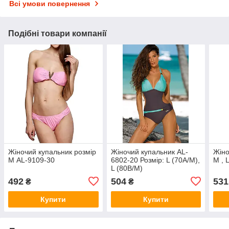
Всі умови повернення
Подібні товари компанії
Жіночий купальник розмір
Жіночий купальник AL-
Жіно
М AL-9109-30
6802-20 Розмір: L (70А/M),
М , 
L (80B/М)
492
504
531
₴
₴
Купити
Купити