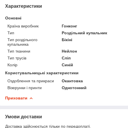
Характеристики
Основні
Країна виробник
Гонконг
Тип
Роздільний купальник
Тип роздільного
Бікіні
купальника
Тип тканини
Нейлон
Тип трусів
Сліп
Колір
Синій
Користувальницькі характеристики
Оздоблення та прикраси
Окантовка
Візерунки і принти
Однотонний
Приховати
Умови доставки
Доставка здійснюється тільки по передоплаті.