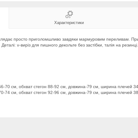
Характеристики
 виглядає просто приголомшливо завдяки мармуровим переливам. П
 Деталі: v-виріз для пишного декольте без застібки, талія на резинці
 66-70 см, обхват стегон 88-92 см, довжина-79 см, ширина плечей 3
 70-74 см, обхват стегон 92-96 см, довжина-79 см, ширина плечей 3