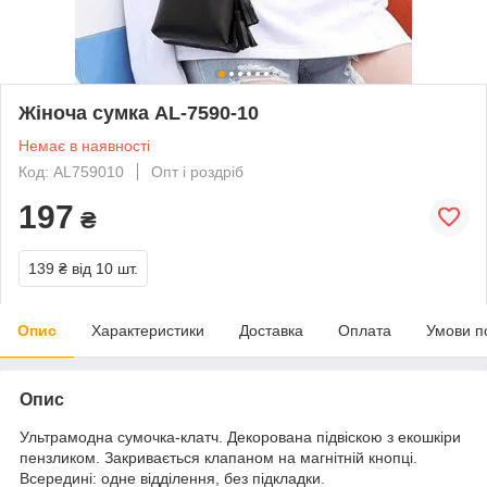
Жіноча сумка AL-7590-10
Немає в наявності
Код: AL759010
Опт і роздріб
197
₴
139 ₴
від 10 шт.
Опис
Характеристики
Доставка
Оплата
Умови п
Опис
Ультрамодна сумочка-клатч. Декорована підвіскою з екошкіри
пензликом. Закривається клапаном на магнітній кнопці.
Всередині: одне відділення, без підкладки.