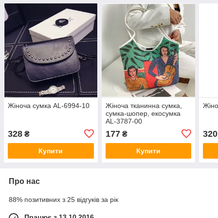
Жіноча сумка AL-6994-10
Жіноча тканинна сумка,
Жіно
сумка-шопер, екосумка
AL-3787-00
328
177
320
₴
₴
Купити
Купити
Про нас
88% позитивних з 25 відгуків за рік
Працює з 13.10.2016