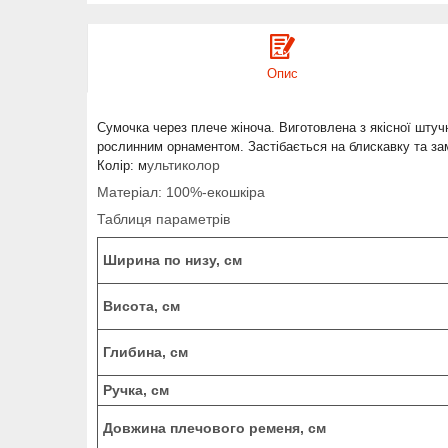
Опис
Сумочка через плече жіноча. Виготовлена з якісної штучн
рослинним орнаментом. Застібається на блискавку та замо
ультиколор
Колір: м
Матеріал: 100%-екошкіра
Таблиця параметрів
Ширина по низу, см
Висота, см
Глибина, см
Ручка, см
Довжина плечового ременя
, см