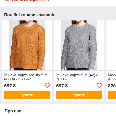
Подібні товари компанії
Жіноча кофта розмір S-M
Жіноча кофта S-M (42) AL-
Моло
(42) AL-7671-67
7671-77
AL-5
697
697
820
₴
₴
Купити
Купити
Про нас