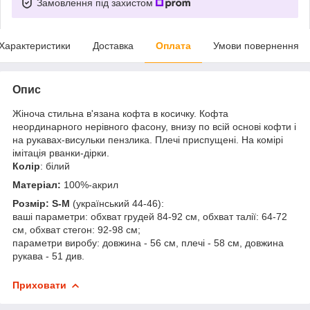
Замовлення під захистом
Характеристики
Доставка
Оплата
Умови повернення
Опис
Жіноча стильна в'язана кофта в косичку. Кофта
неординарного нерівного фасону, внизу по всій основі кофти і
на рукавах-висульки пензлика. Плечі приспущені. На комірі
імітація рванки-дірки.
Колір
: білий
Матеріал:
100%-акрил
Розмір: S-M
(український 44-46):
ваші параметри: обхват грудей 84-92 см, обхват талії: 64-72
см, обхват стегон: 92-98 см;
параметри виробу: довжина - 56 см, плечі - 58 см, довжина
рукава - 51 див.
Приховати