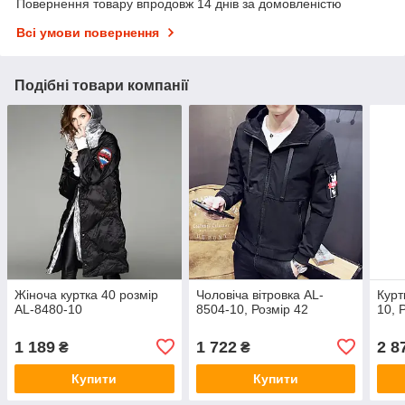
Повернення товару впродовж 14 днів за домовленістю
Всі умови повернення
Подібні товари компанії
Жіноча куртка 40 розмір
Чоловіча вітровка AL-
Курт
AL-8480-10
8504-10, Розмір 42
10, 
1 189
1 722
2 8
₴
₴
Купити
Купити