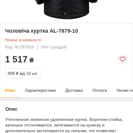
Чоловіча куртка AL-7879-10
Немає в наявності
Код: AL787910
Опт і роздріб
1 517
₴
898 ₴
від 10 шт.
Опис
Характеристики
Доставка
Оплата
Умови п
Опис
Утепленная экомехом удлиненная куртка. Воротник-стойка,
капюшон отстегивается, затягивается на кулиску и
дополнительно застегивается на липучки, что позволяет