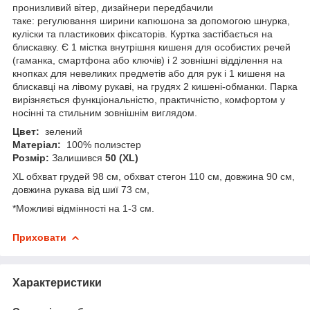
пронизливий вітер, дизайнери передбачили
таке: регулювання ширини капюшона за допомогою шнурка,
куліски та пластикових фіксаторів. Куртка застібається на
блискавку. Є 1 містка внутрішня кишеня для особистих речей
(гаманка, смартфона або ключів) і 2 зовнішні відділення на
кнопках для невеликих предметів або для рук і 1 кишеня на
блискавці на лівому рукаві, на грудях 2 кишені-обманки. Парка
вирізняється функціональністю, практичністю, комфортом у
носінні та стильним зовнішнім виглядом.
Цвет:
зелений
Матеріал:
100% полиэстер
Розмір:
Залишився
50 (XL)
XL обхват грудей 98 см, обхват стегон 110 см, довжина 90 см,
довжина рукава від шиї 73 см,
*Можливі відмінності на 1-3 см.
Приховати
Характеристики