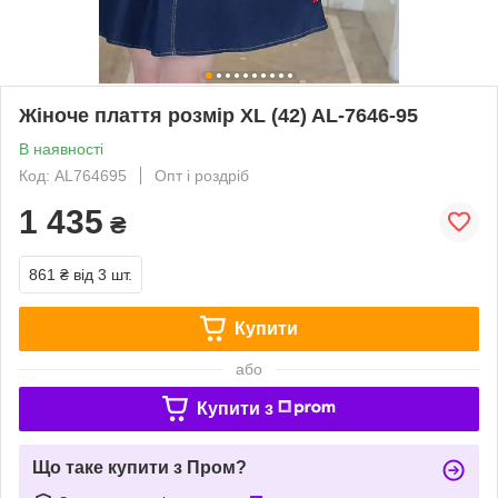
Жіноче плаття розмір XL (42) AL-7646-95
В наявності
Код: AL764695
Опт і роздріб
1 435
₴
861 ₴
від 3 шт.
Купити
або
Купити з
Що таке купити з Пром?