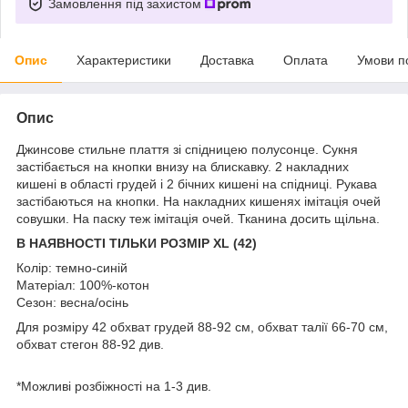
Замовлення під захистом
Опис
Характеристики
Доставка
Оплата
Умови п
Опис
Джинсове стильне плаття зі спідницею полусонце. Сукня
застібається на кнопки внизу на блискавку. 2 накладних
кишені в області грудей і 2 бічних кишені на спідниці. Рукава
застібаються на кнопки. На накладних кишенях імітація очей
совушки. На паску теж імітація очей. Тканина досить щільна.
В НАЯВНОСТІ ТІЛЬКИ РОЗМІР XL (42)
Колір: темно-синій
Матеріал: 100%-котон
Сезон: весна/осінь
Для розміру 42 обхват грудей 88-92 см, обхват талії 66-70 см,
обхват стегон 88-92 див.
*Можливі розбіжності на 1-3 див.