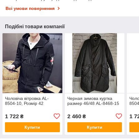
Всі умови повернення
Подібні товари компанії
Чоловіча вітровка AL-
Черная зимова куртка
Чоло
8504-10, Розмір 42
размер 46/48 AL-8468-15
8504
1 722
2 460
1 7
₴
₴
Купити
Купити