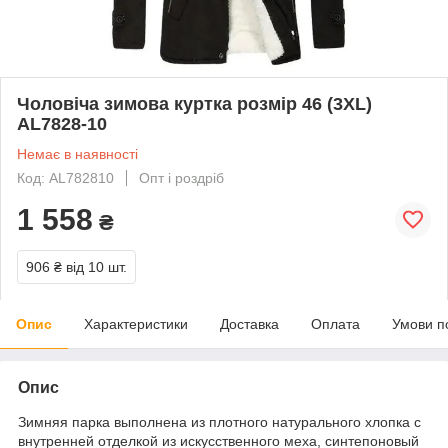
Чоловіча зимова куртка розмір 46 (3XL)
AL7828-10
Немає в наявності
Код: AL782810
Опт і роздріб
1 558
₴
906 ₴
від 10 шт.
Опис
Характеристики
Доставка
Оплата
Умови п
Опис
Зимняя парка выполнена из плотного натурального хлопка с
внутренней отделкой из искусственного меха, синтепоновый