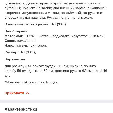
утеплитель. Детали: прямой крой; застежка на молнию и
пуговицы; кулиска на талии; два внешних кармана; капюшон
оторочен искусственным мехом, не съёмный, на рукаве и
впереди куртки нашивка. Рукава не утеплены мехом.
В наличии только размер 46 (3XL)
Цвет:
черный
Материал
: 100% — коттон, подкладка: искусственный мех.
Сезон:
зима/осень
Наполнитель:
синтепон.
Размер: 46 (3XL),
Параметры
:
Для розміру 3XL обхват грудей 113 см, ширина по низу
виробу 59 см, довжина 82 см, довжина рукава 62 см, плечі 46
див.
*Можливі розбіжності на 1-3 див.
Приховати
Характеристики