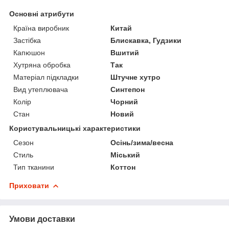
Основні атрибути
Країна виробник
Китай
Застібка
Блискавка, Гудзики
Капюшон
Вшитий
Хутряна обробка
Так
Матеріал підкладки
Штучне хутро
Вид утеплювача
Синтепон
Колір
Чорний
Стан
Новий
Користувальницькі характеристики
Сезон
Осінь/зима/весна
Стиль
Міський
Тип тканини
Коттон
Приховати
Умови доставки