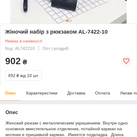
Жіночий набір з рюкзаком AL-7422-10
Немає в наявності
Код: AL742210
Опт і роздріб
902
₴
492 ₴
від 10 шт.
Опис
Характеристики
Доставка
Оплата
Умови п
Опис
Женский рюкзак с металлическим украшением. Внутри одно
основное вместительное отделение, потайной карман на
молнии и пришивной карман. Имеется подкладка. Длина