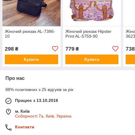
Жіночий рюкзак AL-7386-
Жіночий рюкзак Hipster
Жіно
10
Print AL-5759-90
3623
298
779
738
₴
₴
Купити
Купити
Про нас
88% позитивних з 25 відгуків за рік
Працює з 13.10.2016
м. Київ
Соборності 7а, Київ, Україна
Контакти