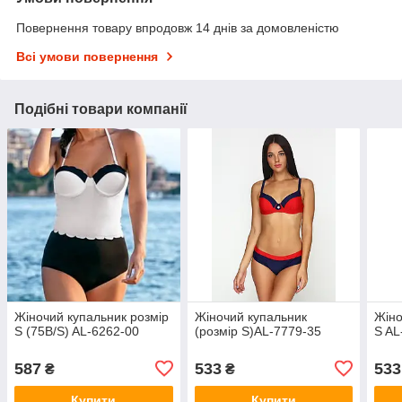
Повернення товару впродовж 14 днів за домовленістю
Всі умови повернення
Подібні товари компанії
Жіночий купальник розмір
Жіночий купальник
Жіно
S (75B/S) AL-6262-00
(розмір S)AL-7779-35
S AL
587
533
533
₴
₴
Купити
Купити