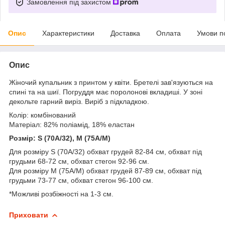
Замовлення під захистом
Опис
Характеристики
Доставка
Оплата
Умови п
Опис
Жіночий купальник з принтом у квіти. Бретелі зав'язуються на
спині та на шиї. Погруддя має поролонові вкладиші. У зоні
декольте гарний виріз. Виріб з підкладкою.
Колір: комбінований
Матеріал: 82% поліамід, 18% еластан
Розмір: S (70A/32), M (75A/M)
Для розміру S (70A/32) обхват грудей 82-84 см, обхват під
грудьми 68-72 см, обхват стегон 92-96 см.
Для розміру M (75A/M) обхват грудей 87-89 см, обхват під
грудьми 73-77 см, обхват стегон 96-100 см.
*Можливі розбіжності на 1-3 см.
Приховати