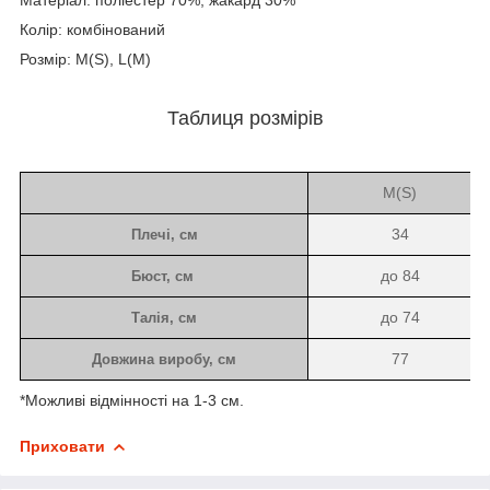
Колір: комбінований
Розмір: M(S), L(M)
Таблиця розмірів
M(S)
34
Плечі, см
до 84
Бюст, см
до 74
Талія, см
77
Довжина виробу
, см
*Можливі відмінності на 1-3 см.
Приховати