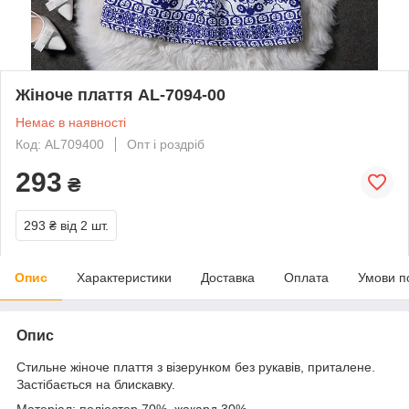
Жіноче плаття AL-7094-00
Немає в наявності
Код: AL709400
Опт і роздріб
293
₴
293 ₴
від 2 шт.
Опис
Характеристики
Доставка
Оплата
Умови п
Опис
Стильне жіноче плаття з візерунком без рукавів, приталене.
Застібається на блискавку.
Матеріал: поліестер 70%, жакард 30%