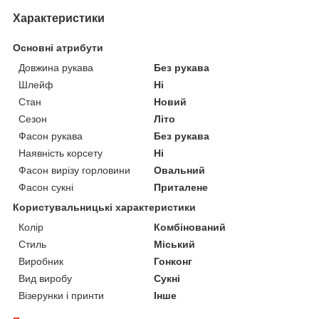
Характеристики
Основні атрибути
Довжина рукава
Без рукава
Шлейф
Ні
Стан
Новий
Сезон
Літо
Фасон рукава
Без рукава
Наявність корсету
Ні
Фасон вирізу горловини
Овальний
Фасон сукні
Приталене
Користувальницькі характеристики
Колір
Комбінований
Стиль
Міський
Виробник
Гонконг
Вид виробу
Сукні
Візерунки і принти
Інше