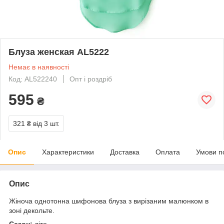
Блуза женская AL5222
Немає в наявності
Код: AL522240
Опт і роздріб
595
₴
321 ₴
від 3 шт.
Опис
Характеристики
Доставка
Оплата
Умови п
Опис
Жіноча однотонна шифонова блуза з вирізаним малюнком в
зоні декольте.
Сезон:
літо