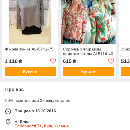
Жіноча туніка АL-5741-75
Сорочка з яскравим
Жіно
принтом оптом AL5114-40
1 110
615
513
₴
₴
Купити
Купити
Про нас
88% позитивних з 25 відгуків за рік
Працює з 13.10.2016
м. Київ
Соборності 7а, Київ, Україна