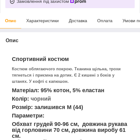
Замовлення під захистом
Опис
Характеристики
Доставка
Оплата
Умови п
Опис
Спортивний костюм
Костюм облягаючого покрою.
Тканина щільна, трохи
тягнеться і приємна на дотик. Є 2 кишені з боків у
штанях. У кофті є
капюшон.
Матеріал: 95% котон, 5% еластан
Колір:
чорний
Розмір:
залишився M (44)
Параметри
:
Обхват грудей 90-96 см, довжина рукава
від горловини 70 см, довжина виробу 61
см.