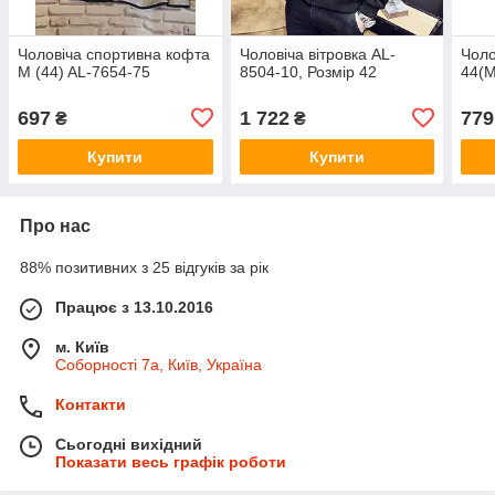
Чоловіча спортивна кофта
Чоловіча вітровка AL-
Чоло
M (44) AL-7654-75
8504-10, Розмір 42
44(М
697
1 722
779
₴
₴
Купити
Купити
Про нас
88% позитивних з 25 відгуків за рік
Працює з 13.10.2016
м. Київ
Соборності 7а, Київ, Україна
Контакти
Сьогодні вихідний
Показати весь графік роботи