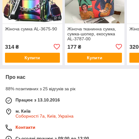
Жіноча сумка AL-3675-90
Жіноча тканинна сумка,
Жіно
сумка-шопер, екосумка
AL-3787-00
314
177
320
₴
₴
Купити
Купити
Про нас
88% позитивних з 25 відгуків за рік
Працює з 13.10.2016
м. Київ
Соборності 7а, Київ, Україна
Контакти
Сьогодні працює з 09:00 до 13:00