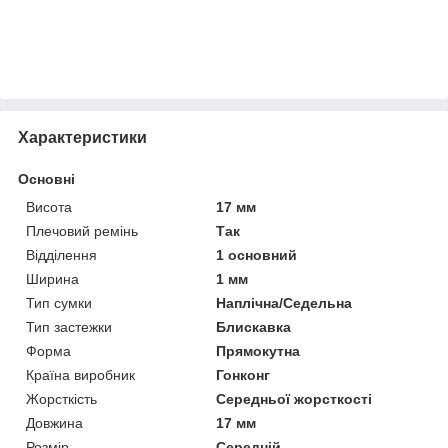
Характеристики
Основні
Висота
17 мм
Плечовий ремінь
Так
Відділення
1 основний
Ширина
1 мм
Тип сумки
Наплічна/Седельна
Тип застежки
Блискавка
Форма
Прямокутна
Країна виробник
Гонконг
Жорсткість
Середньої жорсткості
Довжина
17 мм
Розмір
Середній