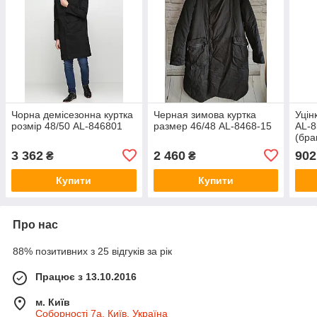
Чорна демісезонна куртка
Черная зимова куртка
Уцін
розмір 48/50 AL-846801
размер 46/48 AL-8468-15
AL-8
(бра
завя
3 362
2 460
902
₴
₴
пере
Купити
Купити
Про нас
88% позитивних з 25 відгуків за рік
Працює з 13.10.2016
м. Київ
Соборності 7а, Київ, Україна