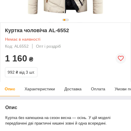
Куртка чоловіча AL-6552
Немає в наявності
Код: AL6552
Опт і роздріб
1 160
₴
992 ₴
від 3 шт.
Опис
Характеристики
Доставка
Оплата
Умови п
Опис
Куртка без капюшона на сезон весна — осінь. У цій моделі
передбачені дві практичні кишені зовні й одна всередині.