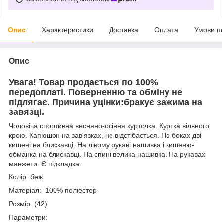
Опис
Характеристики
Доставка
Оплата
Умови п
Опис
Увага! Товар продається по 100%
передоплаті. Поверненню та обміну не
підлягає. Причина уцінки:бракує зажима на
завязці.
Чоловіча спортивна весняно-осіння курточка. Куртка вільного
крою. Капюшон на зав'язках, не відстібається. По боках дві
кишені на блискавці. На лівому рукаві нашивка і кишеню-
обманка на блискавці. На спині велика нашивка. На рукавах
манжети. Є підкладка.
Колір: беж
Матеріал: 100% поліестер
Розмір: (42)
Параметри: