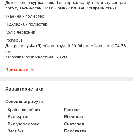
Демісезонне куртка зігріє Вас в прохолодну, обмануту сонцем,
погоду весни-осені. Має 2 бічних кишені. Комірець стійка.
Тканина - поліестер
Підкладка - поліестер
Колір червоний
Розмір Л
Для розміру 44 (Л) обхват грудей 90-94 см, обхват талії 74-78
см.
* Можливі розбіжності на 1-3 см
Приховати
Характеристики
Основні атрибути
Країна виробник
Гонконг
Вид куртки
Вітровка
Вид утеплювача
Синтепон
Застібка
Блискавка