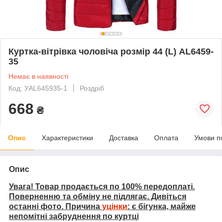
Куртка-вітрівка чоловіча розмір 44 (L) AL6459-
35
Немає в наявності
Код: УAL645935-1
Роздріб
668
₴
Опис
Характеристики
Доставка
Оплата
Умови п
Опис
Увага! Товар продається по 100% передоплаті.
Поверненню та обміну не підлягає. Дивіться
останні фото. Причина
уцінки
: є бігунка, майже
непомітні забруднення по куртці