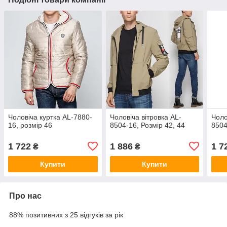
Чоловіча куртка AL-7880-
Чоловіча вітровка AL-
Чоло
16, розмір 46
8504-16, Розмір 42, 44
8504
1 722
1 886
1 7
₴
₴
Купити
Купити
Про нас
88% позитивних з 25 відгуків за рік