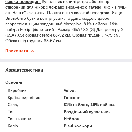
чашки всередині
Купальник в стилі ретро або pin-up
створений для жінок з яскраво вираженою талією. Ліф - з пуш-
ап. На шиї - зав'язки. Плавки сліп з виcокой посадкою. Якщо
Ви любите бути в центрі уваги, то дана модель добре
впорається з цим завданням! Матеріал: 81% нейлон, 19%
лайкра Колір фіолетовий . Розмір: 65A / XS (S) Для розміру S
(65A / XS) обхват стегон 88-92 см. Обхват грудей 77-79 см.
Обхват під грудьми 63-67 см
Приховати
Характеристики
Основні
Виробник
Velvet
Країна виробник
Гонконг
Склад
81% нейлон, 19% лайкра
Тип
Роздільний купальник
Тип тканини
Нейлон
Колір
Різні кольори