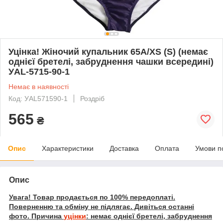
Уцінка! Жіночий купальник 65A/XS (S) (немає
однієї бретелі, забруднення чашки всередині)
УAL-5715-90-1
Немає в наявності
Код: УAL571590-1
Роздріб
565
₴
Опис
Характеристики
Доставка
Оплата
Умови п
Опис
Увага! Товар продається по 100% передоплаті.
Поверненню та обміну не підлягає. Дивіться останні
фото. Причина
уцінки
: немає однієї бретелі, забруднення