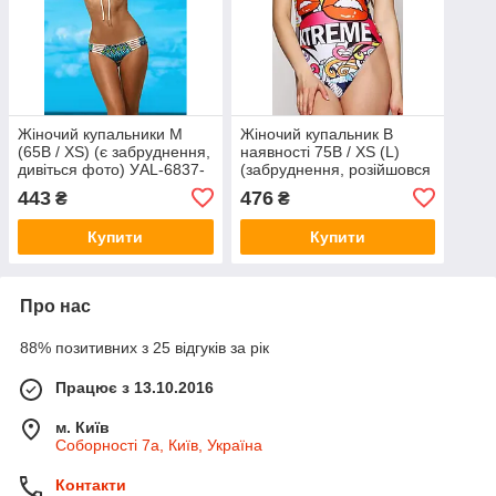
Жіночий купальники M
Жіночий купальник В
(65B / XS) (є забруднення,
наявності 75B / XS (L)
дивіться фото) УAL-6837-
(забруднення, розійшовся
00-1
шов всередині) УAL7209-
443
476
₴
₴
00-1
Купити
Купити
Про нас
88% позитивних з 25 відгуків за рік
Працює з 13.10.2016
м. Київ
Соборності 7а, Київ, Україна
Контакти