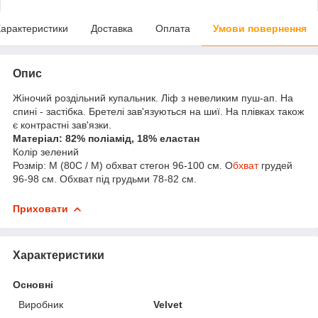
арактеристики
Доставка
Оплата
Умови повернення
Опис
Жіночий роздільний купальник. Ліф з невеликим пуш-ап. На
спині - застібка. Бретелі зав'язуються на шиї. На плівках також
є контрастні зав'язки.
Матеріал: 82% поліамід, 18% еластан
Колір зелений
Розмір: M (80C / M) обхват стегон 96-100 см. О
бхват
грудей
96-98 см. Обхват під грудьми 78-82 см.
Приховати
Характеристики
Основні
Виробник
Velvet