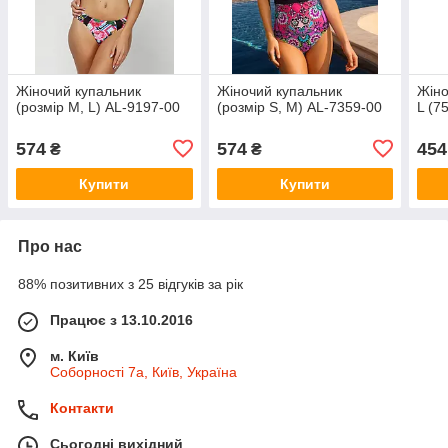
Жіночий купальник
Жіночий купальник
Жіно
(розмір M, L) AL-9197-00
(розмір S, M) AL-7359-00
L (7
574
574
454
₴
₴
Купити
Купити
Про нас
88% позитивних з 25 відгуків за рік
Працює з 13.10.2016
м. Київ
Соборності 7а, Київ, Україна
Контакти
Сьогодні вихідний