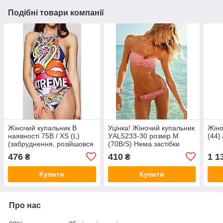
Подібні товари компанії
Жіночий купальник В
Уцінка! Жіночий купальник
Жіно
наявності 75B / XS (L)
УAL5233-30 розмір M
(44)
(забруднення, розійшовся
(70B/S) Нема застібки
шов всередині) УAL7209-
100% передоплата
476
410
1 1
₴
₴
00-1
Купити
Купити
Про нас