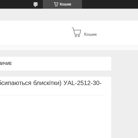
Кошик
Кошик
ЛИЧИЕ
бсипаються блискітки) УAL-2512-30-