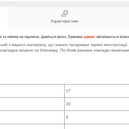
Характеристики
 та обміну не підлягає. Дивіться фото. Причина
уцінки
: обсипаються блиск
ий з міцного матеріалу, що значно продовжує термін експлуатації
є накладна кишеня на блискавці. По-боків рюкзака накладні кишеньки
17
20
9