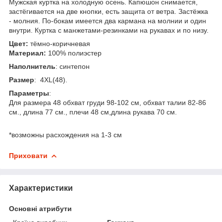
Мужская куртка на холодную осень. Капюшон снимается,
застёгивается на две кнопки, есть защита от ветра. Застёжка
- молния. По-бокам имеется два кармана на молнии и один
внутри. Куртка с манжетами-резинками на рукавах и по низу.
Цвет:
тёмно-коричневая
Материал:
100% полиэстер
Наполнитель
: синтепон
Размер
:
4XL(48).
Параметры
:
Для размера 48 обхват груди 98-102 см, обхват талии 82-86
см., длина 77 см., плечи 48 см,длина рукава 70 см.
*возможны расхождения на 1-3 см
Приховати
Характеристики
Основні атрибути