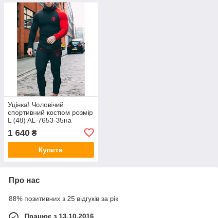
Уцінка! Чоловічий
спортивний костюм розмір
L (48) AL-7653-35на
бігунку блискавки нема
1 640
₴
тримача в кофті.
Купити
Про нас
88% позитивних з 25 відгуків за рік
Працює з 13.10.2016