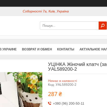
Соборності 7а, Київ, Україна
В УКРАИНЕ
ВОЗВРАТ И ОБМЕН
КОНТАКТЫ
АКТУАЛЬНОЕ НА
УЦІНКА Жіночий клатч (заб
УAL589200-2
Немає в наявності
Код:
УAL589200-2
287 ₴
+380 (96) 200-50-11