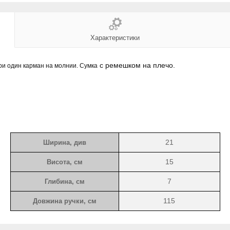
Характеристики
с ремешком на плечо.
три один карман на молнии.
Сумка
21
Ширина, див
15
Висота, см
7
Глибина, см
115
Довжина ручки
, см