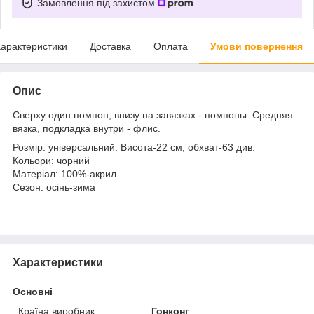
Замовлення під захистом
арактеристики
Доставка
Оплата
Умови повернення
Опис
Сверху один помпон, внизу на завязках - помпоны. Средняя
вязка, подкладка внутри - флис.
Розмір: універсальний. Висота-22 см, обхват-63 див.
Кольори: чорний
Матеріал: 100%-акрил
Сезон: осінь-зима
Характеристики
Основні
Країна виробник
Гонконг