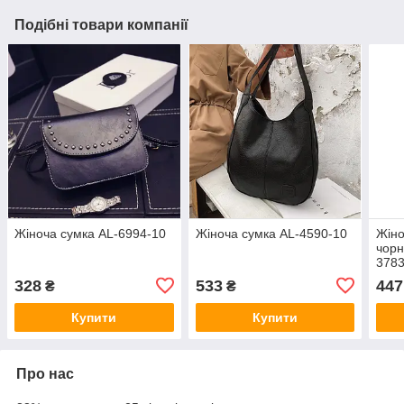
Подібні товари компанії
Жіноча сумка AL-6994-10
Жіноча сумка AL-4590-10
Жіно
чорн
3783
328
533
447
₴
₴
Купити
Купити
Про нас