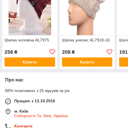
Шапка чоловіча AL7975
Шапка унісекс AL7918-16
Шапк
256
208
191
₴
₴
Купити
Купити
Про нас
88% позитивних з 25 відгуків за рік
Працює з 13.10.2016
м. Київ
Соборності 7а, Київ, Україна
Контакти