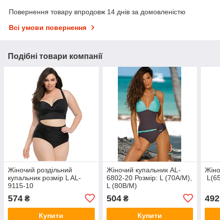
Повернення товару впродовж 14 днів за домовленістю
Всі умови повернення
Подібні товари компанії
Жіночий роздільний
Жіночий купальник AL-
Жіно
купальник розмір L AL-
6802-20 Розмір: L (70А/M),
L(65
9115-10
L (80B/М)
574
504
492
₴
₴
Купити
Купити