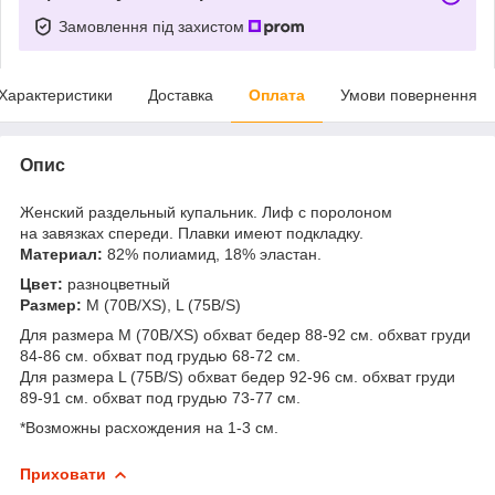
Замовлення під захистом
Характеристики
Доставка
Оплата
Умови повернення
Опис
Женский раздельный купальник. Лиф с поролоном
на завязках спереди. Плавки имеют подкладку.
Материал:
82% полиамид, 18% эластан.
Цвет:
разноцветный
Размер:
M (70B/XS), L (75B/S)
Для размера M (70B/XS) обхват бедер 88-92 см. обхват груди
84-86 см. обхват под грудью 68-72 см.
Для размера L (75B/S) обхват бедер 92-96 см. обхват груди
89-91 см. обхват под грудью 73-77 см.
*Возможны расхождения на 1-3 см.
Приховати