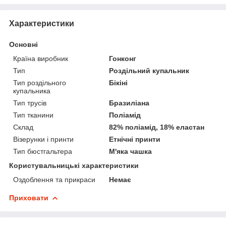
Характеристики
Основні
Країна виробник
Гонконг
Тип
Роздільний купальник
Тип роздільного
Бікіні
купальника
Тип трусів
Бразиліана
Тип тканини
Поліамід
Склад
82% поліамід, 18% еластан
Візерунки і принти
Етнічні принти
Тип бюстгальтера
М'яка чашка
Користувальницькі характеристики
Оздоблення та прикраси
Немає
Приховати