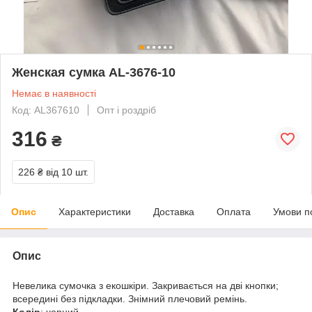
Женская сумка AL-3676-10
Немає в наявності
Код: AL367610
Опт і роздріб
316
₴
226 ₴
від 10 шт.
Опис
Характеристики
Доставка
Оплата
Умови п
Опис
Невелика сумочка з екошкіри. Закривається на дві кнопки;
всередині без підкладки. Знімний плечовий ремінь.
Колір
: чорний.