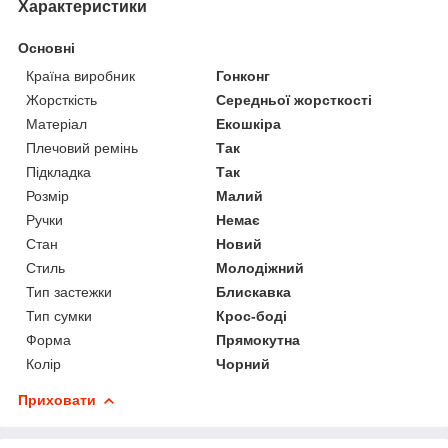
Характеристики
Основні
Країна виробник
Гонконг
Жорсткість
Середньої жорсткості
Матеріал
Екошкіра
Плечовий ремінь
Так
Підкладка
Так
Розмір
Малий
Ручки
Немає
Стан
Новий
Стиль
Молодіжний
Тип застежки
Блискавка
Тип сумки
Крос-боді
Форма
Прямокутна
Колір
Чорний
Приховати