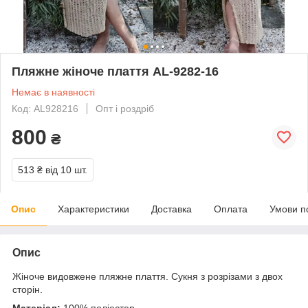
Пляжне жіноче плаття AL-9282-16
Немає в наявності
Код: AL928216
Опт і роздріб
800
₴
513 ₴
від 10 шт.
Опис
Характеристики
Доставка
Оплата
Умови п
Опис
Жіноче видовжене пляжне плаття. Сукня з розрізами з двох
сторін.
Матеріал:
100% поліестер