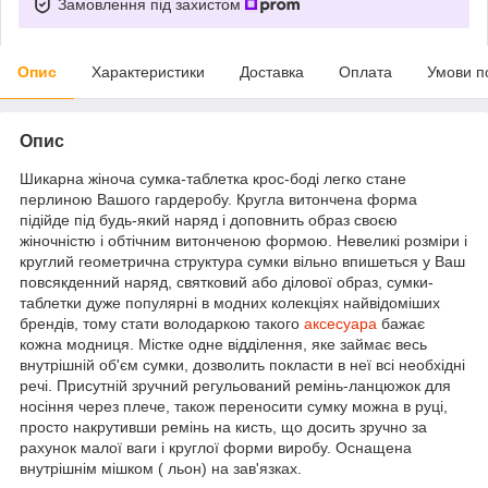
Замовлення під захистом
Опис
Характеристики
Доставка
Оплата
Умови п
Опис
Шикарна жіноча сумка-таблетка крос-боді легко стане
перлиною Вашого гардеробу. Кругла витончена форма
підійде під будь-який наряд і доповнить образ своєю
жіночністю і обтічним витонченою формою. Невеликі розміри і
круглий геометрична структура сумки вільно впишеться у Ваш
повсякденний наряд, святковий або ділової образ, сумки-
таблетки дуже популярні в модних колекціях найвідоміших
брендів, тому стати володаркою такого
аксесуара
бажає
кожна модниця. Містке одне відділення, яке займає весь
внутрішній об'єм сумки, дозволить покласти в неї всі необхідні
речі. Присутній зручний регульований ремінь-ланцюжок для
носіння через плече, також переносити сумку можна в руці,
просто накрутивши ремінь на кисть, що досить зручно за
рахунок малої ваги і круглої форми виробу. Оснащена
внутрішнім мішком ( льон) на зав'язках.