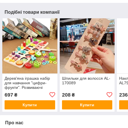
Подібні товари компанії
Дерев'яна іграшка набір
Шпильки для волосся AL-
Накл
для навчання "цифри-
170089
AL7
фрукти". Розвиваючі
іграшки для дітей, AL2229-
697
208
236
₴
₴
00
Купити
Купити
Про нас